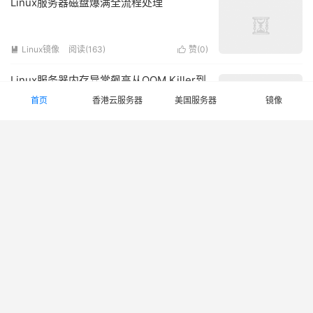
Linux服务器磁盘爆满全流程处理
Linux镜像
阅读(163)
赞(
0
)


Linux服务器内存异常飙高从OOM Killer到
Swap优化
首页
香港云服务器
美国服务器
镜像
Linux镜像
阅读(134)
赞(
0
)


VPS、裸金属与独立服务器：三种主机架
构的性能差异
香港云服务器
阅读(158)
赞(
0
)


外贸独立站服务器怎么选？美国服务器vs
香港服务器深度对比
香港云服务器
阅读(155)
赞(
0
)


香港低延迟游戏服务器实战搭建MC / 幻兽