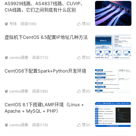
AS9929线路、AS4837线路、CUVIP、
CIA线路，它们之间到底有什么区别
专线
阅读(195)
赞(
0
)


虚拟机下CentOS 6.5配置IP地址几种方法
centos镜像
阅读(173)
赞(
0
)


CentOS6下配置Spark+Python开发环境
centos镜像
阅读(185)
赞(
0
)


CentOS 8.1下搭建LAMP环境（Linux +
Apache + MySQL + PHP）
centos镜像
阅读(179)
赞(
0
)

