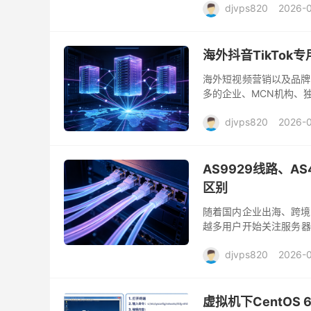
djvps820
2026-
海外抖音TikTo
海外短视频营销以及品牌
多的企业、MCN机构、独
群体获取更多曝光和订单。
djvps820
2026-
AS9929线路、A
区别
随着国内企业出海、跨境
越多用户开始关注服务器
务器时，除了CPU、内存
djvps820
2026-
虚拟机下CentOS 