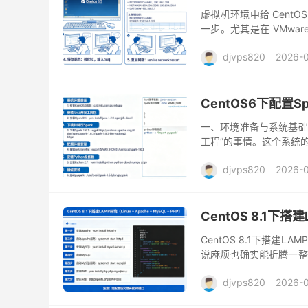
虚拟机环境中给 CentOS
一步。尤其是在 VMwar
动，但无法联网，或者只能使
djvps820
2026-
CentOS6下配置Sp
一、环境准备与系统基础处
工程”的事情。这个系统
在一些历史项目或者内网
djvps820
2026-
CentOS 8.1下搭建
CentOS 8.1下搭建LAM
说麻烦也确实能折腾一整
本兼容到服务启动顺序，每
djvps820
2026-