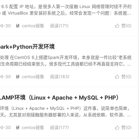
 6.5 配置 IP 地址，是很多人第一次接触 Linux 网络管理时绕不开的
e 或 VirtualBox 里安装好系统之后，经常会发现一个问题：系统能启
用 D...
06-30
centos镜像
阅读(171)
赞(
0
)


ark+Python开发环境
理 在CentOS 6上搭建Spark开发环境，本身就是一件比较“老系统
的生命周期已经结束很久，很多现代工具链都已经不再直接支持它，但
集群中仍然可以见到它的身影。整个环境的...
06-30
centos镜像
阅读(183)
赞(
0
)


LAMP环境（Linux + Apache + MySQL + PHP）
P环境（Linux + Apache + MySQL + PHP）这件事，说简单也简单，
天。尤其是对刚接触服务器部署的人来说，从系统依赖、软件源、版
一步都可能卡住...
06-30
centos镜像
阅读(177)
赞(
0
)

