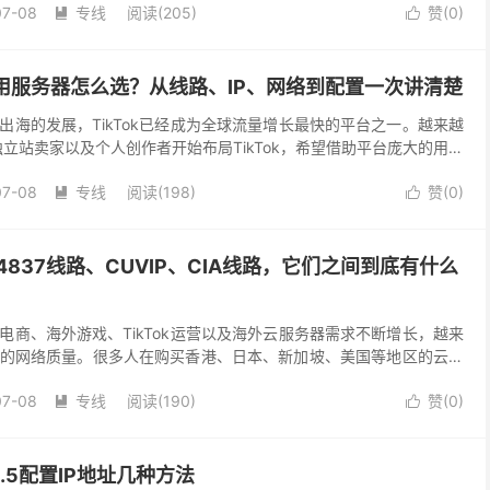
07-08
专线
阅读(205)
赞(
0
)


k专用服务器怎么选？从线路、IP、网络到配置一次讲清楚
出海的发展，TikTok已经成为全球流量增长最快的平台之一。越来越
立站卖家以及个人创作者开始布局TikTok，希望借助平台庞大的用户
 不过，在真正开始运营之后，很多人都会...
07-08
专线
阅读(198)
赞(
0
)


S4837线路、CUVIP、CIA线路，它们之间到底有什么
电商、海外游戏、TikTok运营以及海外云服务器需求不断增长，越来
的网络质量。很多人在购买香港、日本、新加坡、美国等地区的云服
、带宽之外，还会发现商家经常宣传”...
07-08
专线
阅读(190)
赞(
0
)


6.5配置IP地址几种方法