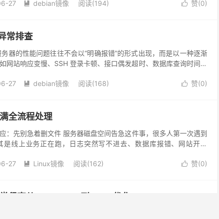
06-27
debian镜像
阅读(194)
赞(
0
)


能异常排查
n服务器的性能问题往往不会以“明确报错”的形式出现，而是以一种逐渐
如网站响应变慢、SSH 登录卡顿、接口偶发超时、数据库查询时间变
务短暂不可用。这类问题最麻烦的地方在于，它...
06-27
debian镜像
阅读(168)
赞(
0
)


爆满全流程处理
应：先别急着删文件 服务器磁盘空间告急这件事，很多人第一次遇到
其是线上业务正在跑，日志突然写不进去、数据库报错、网站开始
错误操作就是“看到大文件就删”，或者直接清空日志目录。...
06-27
Linux镜像
阅读(162)
赞(
0
)


常飙高从OOM Killer到Swap优化
后，最常见的一个“隐性问题”就是内存看起来越来越紧张，有时候top一