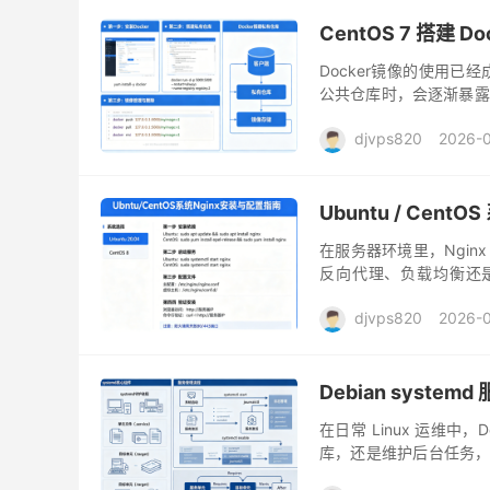
CentOS 7 搭建
Docker镜像的使用已经
公共仓库时，会逐渐暴露
其是在内网环境或者对数
djvps820
2026-
Ubuntu / Cent
在服务器环境里，Ngin
反向代理、负载均衡还是
Ubuntu 和 CentOS 这两
djvps820
2026-
Debian syste
在日常 Linux 运维
库，还是维护后台任务，
题上。而 systemd 作为 