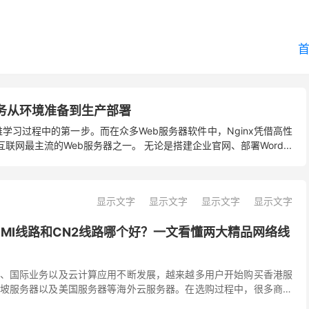
inx服务从环境准备到生产部署
维学习过程中的第一步。而在众多Web服务器软件中，Nginx凭借高性
网最主流的Web服务器之一。 无论是搭建企业官网、部署Word...
显示文字
显示文字
显示文字
显示文字
CMI线路和CN2线路哪个好？一文看懂两大精品网络线
、国际业务以及云计算应用不断发展，越来越多用户开始购买香港服
坡服务器以及美国服务器等海外云服务器。在选购过程中，很多商家
MI线路、CN2线路、CN2 GIA、精品网等网络...