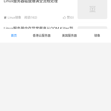
Linux服务器磁盘爆满全流程处理
Linux镜像
阅读(162)
赞(
0
)


Linux服务器内存异常飙高从OOM Killer到
Swap优化
首页
香港云服务器
美国服务器
镜像
Linux镜像
阅读(133)
赞(
0
)


VPS、裸金属与独立服务器：三种主机架
构的性能差异
香港云服务器
阅读(156)
赞(
0
)


外贸独立站服务器怎么选？美国服务器vs
香港服务器深度对比
香港云服务器
阅读(152)
赞(
0
)


香港低延迟游戏服务器实战搭建MC / 幻兽