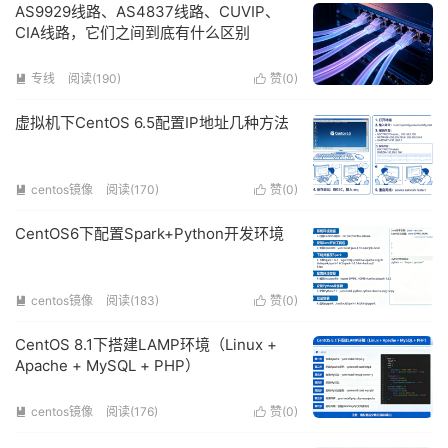
AS9929线路、AS4837线路、CUVIP、
CIA线路，它们之间到底有什么区别
专线
阅读(190)
赞(
0
)


虚拟机下CentOS 6.5配置IP地址几种方法
centos镜像
阅读(170)
赞(
0
)


CentOS6下配置Spark+Python开发环境
centos镜像
阅读(183)
赞(
0
)


CentOS 8.1下搭建LAMP环境（Linux +
Apache + MySQL + PHP）
centos镜像
阅读(176)
赞(
0
)

