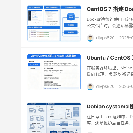
CentOS 7 搭建
Docker镜像的使用已经
公共仓库时，会逐渐暴露
其是在内网环境或者对数
djvps820
2026-
Ubuntu / Cent
在服务器环境里，Ngin
反向代理、负载均衡还是
Ubuntu 和 CentOS 这两
djvps820
2026-
Debian syste
在日常 Linux 运维
库，还是维护后台任务，
题上。而 systemd 作为 