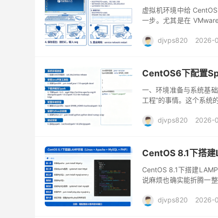
虚拟机环境中给 CentOS
一步。尤其是在 VMwar
动，但无法联网，或者只能使
djvps820
2026-
CentOS6下配置Sp
一、环境准备与系统基础处
工程”的事情。这个系统
在一些历史项目或者内网
djvps820
2026-
CentOS 8.1下搭建
CentOS 8.1下搭建LAM
说麻烦也确实能折腾一整
本兼容到服务启动顺序，每
djvps820
2026-