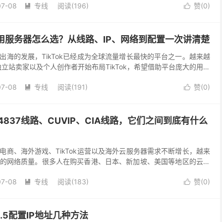
07-08
专线
阅读(196)
赞(
0
)


k专用服务器怎么选？从线路、IP、网络到配置一次讲清楚
出海的发展，TikTok已经成为全球流量增长最快的平台之一。越来越
立站卖家以及个人创作者开始布局TikTok，希望借助平台庞大的用户
 不过，在真正开始运营之后，很多人都会...
07-08
专线
阅读(191)
赞(
0
)


S4837线路、CUVIP、CIA线路，它们之间到底有什么
电商、海外游戏、TikTok运营以及海外云服务器需求不断增长，越来
的网络质量。很多人在购买香港、日本、新加坡、美国等地区的云服
、带宽之外，还会发现商家经常宣传”...
07-08
专线
阅读(183)
赞(
0
)


6.5配置IP地址几种方法