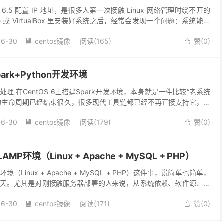
 6.5 配置 IP 地址，是很多人第一次接触 Linux 网络管理时绕不开的
e 或 VirtualBox 里安装好系统之后，经常会发现一个问题：系统能启
用 D...
06-30
centos镜像
阅读(165)
赞(
0
)


ark+Python开发环境
理 在CentOS 6上搭建Spark开发环境，本身就是一件比较“老系统
的生命周期已经结束很久，很多现代工具链都已经不再直接支持它，但
集群中仍然可以见到它的身影。整个环境的...
06-30
centos镜像
阅读(179)
赞(
0
)


LAMP环境（Linux + Apache + MySQL + PHP）
P环境（Linux + Apache + MySQL + PHP）这件事，说简单也简单，
天。尤其是对刚接触服务器部署的人来说，从系统依赖、软件源、版
一步都可能卡住...
06-30
centos镜像
阅读(171)
赞(
0
)

