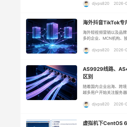
djvps820
2026-
海外抖音TikTo
海外短视频营销以及品牌
多的企业、MCN机构、独
群体获取更多曝光和订单。
djvps820
2026-
AS9929线路、A
区别
随着国内企业出海、跨境
越多用户开始关注服务器
务器时，除了CPU、内存
djvps820
2026-
虚拟机下CentOS 