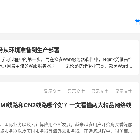
inx服务从环境准备到生产部署
维学习过程中的第一步。而在众多Web服务器软件中，Nginx凭借高性
网最主流的Web服务器之一。 无论是搭建企业官网、部署Word...
显示文字
显示文字
显示文字
显示文字
CMI线路和CN2线路哪个好？一文看懂两大精品网络线
、国际业务以及云计算应用不断发展，越来越多用户开始购买香港服
坡服务器以及美国服务器等海外云服务器。在选购过程中，很多商家
MI线路、CN2线路、CN2 GIA、精品网等网络...