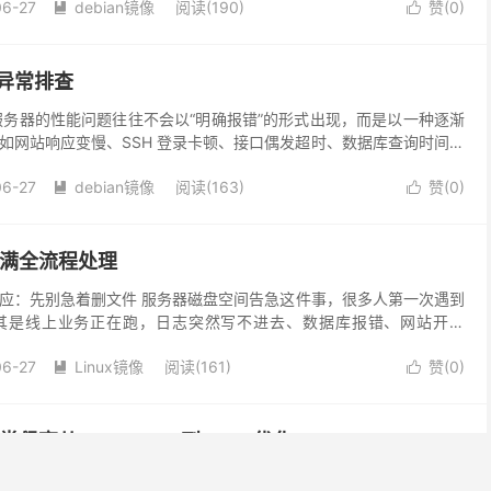
06-27
debian镜像
阅读(190)
赞(
0
)


能异常排查
n服务器的性能问题往往不会以“明确报错”的形式出现，而是以一种逐渐
如网站响应变慢、SSH 登录卡顿、接口偶发超时、数据库查询时间变
务短暂不可用。这类问题最麻烦的地方在于，它...
06-27
debian镜像
阅读(163)
赞(
0
)


爆满全流程处理
应：先别急着删文件 服务器磁盘空间告急这件事，很多人第一次遇到
其是线上业务正在跑，日志突然写不进去、数据库报错、网站开始
错误操作就是“看到大文件就删”，或者直接清空日志目录。...
06-27
Linux镜像
阅读(161)
赞(
0
)


常飙高从OOM Killer到Swap优化
后，最常见的一个“隐性问题”就是内存看起来越来越紧张，有时候top一