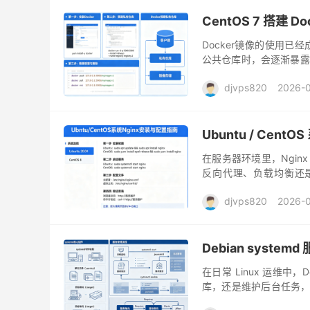
CentOS 7 搭建
Docker镜像的使用已经
公共仓库时，会逐渐暴露
其是在内网环境或者对数
djvps820
2026-
Ubuntu / Cent
在服务器环境里，Ngin
反向代理、负载均衡还是
Ubuntu 和 CentOS 这两
djvps820
2026-
Debian syste
在日常 Linux 运维
库，还是维护后台任务，
题上。而 systemd 作为 