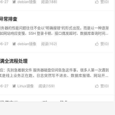
06-27
debian镜像
阅读(188)
赞(
0
)


能异常排查
n服务器的性能问题往往不会以“明确报错”的形式出现，而是以一种逐渐
如网站响应变慢、SSH 登录卡顿、接口偶发超时、数据库查询时间变
务短暂不可用。这类问题最麻烦的地方在于，它...
06-27
debian镜像
阅读(162)
赞(
0
)


爆满全流程处理
应：先别急着删文件 服务器磁盘空间告急这件事，很多人第一次遇到
其是线上业务正在跑，日志突然写不进去、数据库报错、网站开始
错误操作就是“看到大文件就删”，或者直接清空日志目录。...
06-27
Linux镜像
阅读(159)
赞(
0
)


常飙高从OOM Killer到Swap优化
后，最常见的一个“隐性问题”就是内存看起来越来越紧张，有时候top一