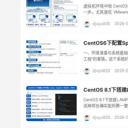
虚拟机环境中给 CentOS
一步。尤其是在 VMwar
动，但无法联网，或者只能使
djvps820
2026-
CentOS6下配置Sp
一、环境准备与系统基础处
工程”的事情。这个系统
在一些历史项目或者内网
djvps820
2026-
CentOS 8.1下搭建
CentOS 8.1下搭建LAM
说麻烦也确实能折腾一整
本兼容到服务启动顺序，每
djvps820
2026-