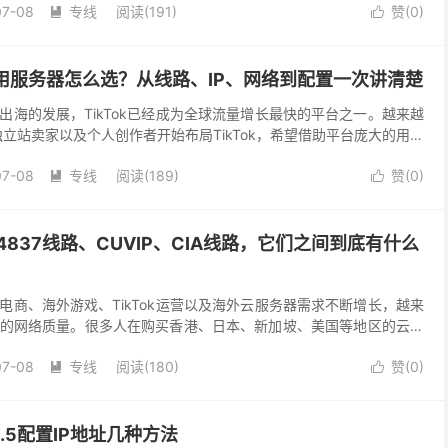
07-08
专线
阅读(191)
赞(
0
)


k专用服务器怎么选？从线路、IP、网络到配置一次讲清楚
出海的发展，TikTok已经成为全球流量增长最快的平台之一。越来越
立站卖家以及个人创作者开始布局TikTok，希望借助平台庞大的用户
 不过，在真正开始运营之后，很多人都会...
07-08
专线
阅读(189)
赞(
0
)


S4837线路、CUVIP、CIA线路，它们之间到底有什么
电商、海外游戏、TikTok运营以及海外云服务器需求不断增长，越来
的网络质量。很多人在购买香港、日本、新加坡、美国等地区的云服
、带宽之外，还会发现商家经常宣传”...
07-08
专线
阅读(180)
赞(
0
)


6.5配置IP地址几种方法