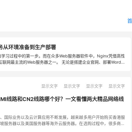
inx服务从环境准备到生产部署
维学习过程中的第一步。而在众多Web服务器软件中，Nginx凭借高性
网最主流的Web服务器之一。 无论是搭建企业官网、部署Word...
显示文字
显示文字
显示文字
显示文字
CMI线路和CN2线路哪个好？一文看懂两大精品网络线
、国际业务以及云计算应用不断发展，越来越多用户开始购买香港服
坡服务器以及美国服务器等海外云服务器。在选购过程中，很多商家
MI线路、CN2线路、CN2 GIA、精品网等网络...