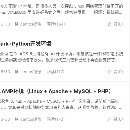
 6.5 配置 IP 地址，是很多人第一次接触 Linux 网络管理时绕不开的
e 或 VirtualBox 里安装好系统之后，经常会发现一个问题：系统能启
用 D...
06-30
centos镜像
阅读(164)
赞(
0
)


ark+Python开发环境
理 在CentOS 6上搭建Spark开发环境，本身就是一件比较“老系统
的生命周期已经结束很久，很多现代工具链都已经不再直接支持它，但
集群中仍然可以见到它的身影。整个环境的...
06-30
centos镜像
阅读(177)
赞(
0
)


LAMP环境（Linux + Apache + MySQL + PHP）
P环境（Linux + Apache + MySQL + PHP）这件事，说简单也简单，
天。尤其是对刚接触服务器部署的人来说，从系统依赖、软件源、版
一步都可能卡住...
06-30
centos镜像
阅读(170)
赞(
0
)

