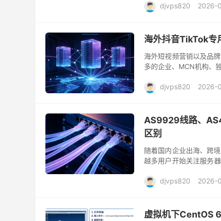
djvps820
2026-
海外抖音TikTo
海外短视频营销以及品牌
多的企业、MCN机构、独
群体获取更多曝光和订单。
djvps820
2026-
AS9929线路、A
区别
随着国内企业出海、跨境
越多用户开始关注服务器
务器时，除了CPU、内存
djvps820
2026-
虚拟机下CentOS 